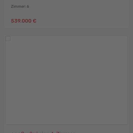
Zimmer: 6
539.000 €
Lahnstein
,
Lahnstein