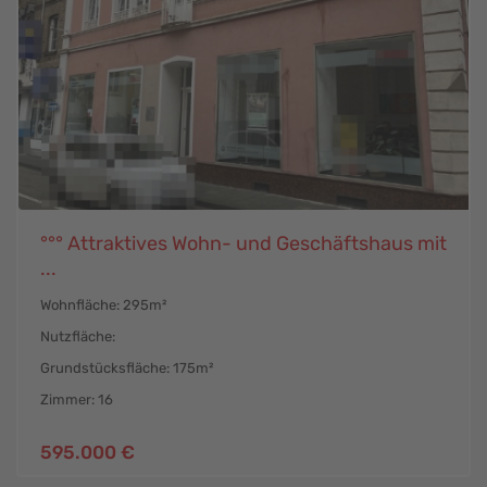
°°° Attraktives Wohn- und Geschäftshaus mit
...
Wohnfläche: 295m²
Nutzfläche:
Grundstücksfläche: 175m²
Zimmer: 16
595.000 €
Lahnstein
,
Lahnstein