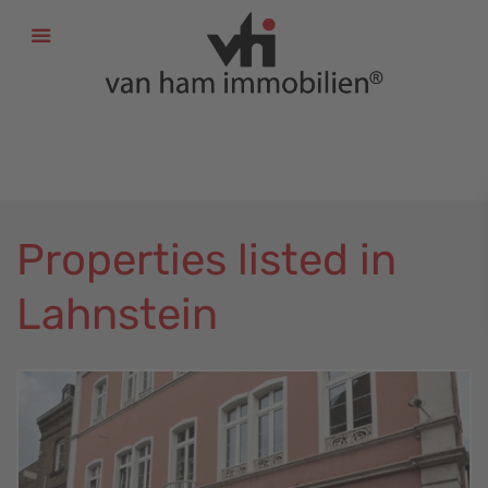
+
49 (611) 52 50 52
+
49 (6131) 58 60 116
info@vhi-immobilien.de
Properties listed in
Lahnstein
Lahnstein
,
Lahnstein