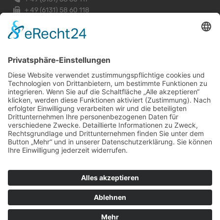
+
49 (6131) 58 60 118
mainz@vhi-immobilien.de
Exklusiver Vertragspartner des DEHOGA Hessen e.V.
© 2026 Alle Rechte vorbehalten