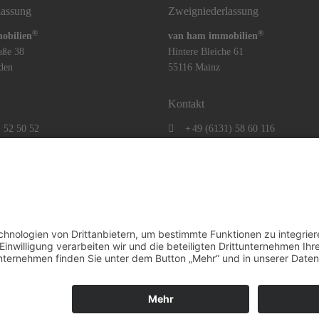
lassung
Zweigniederlassung
®
®
obilien
van ham immobilien
aße 38
Hintere Bleiche 61
den
55116 Mainz
Kontakt
) 52 50 52
+
49 (6131) 58 60 116
) 52 50 53
+
49 (6131) 58 60 117
) 52 50 51
+
49 (6131) 58 60 118
-immobilien.de
mainz@vhi-immobilien.de
Widerrufsbelehrung