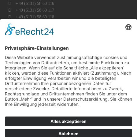
+
49 (6131) 58 60 116
+
49 (6131) 58 60 117
+
49 (6131) 58 60 118
mainz@vhi-immobilien.de
Exklusiver Vertragspartner des DEHOGA Hessen e.V.