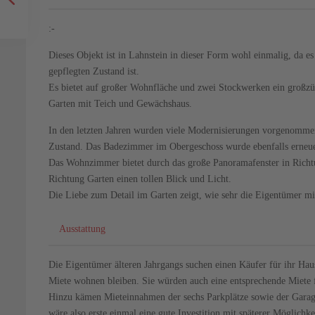
:-
Dieses Objekt ist in Lahnstein in dieser Form wohl einmalig, da es
gepflegten Zustand ist.
Es bietet auf großer Wohnfläche und zwei Stockwerken ein groß
Garten mit Teich und Gewächshaus.
In den letzten Jahren wurden viele Modernisierungen vorgenommen
Zustand. Das Badezimmer im Obergeschoss wurde ebenfalls erneuer
Das Wohnzimmer bietet durch das große Panoramafenster in Richtu
Richtung Garten einen tollen Blick und Licht.
Die Liebe zum Detail im Garten zeigt, wie sehr die Eigentümer mi
Ausstattung
Die Eigentümer älteren Jahrgangs suchen einen Käufer für ihr Haus
Miete wohnen bleiben. Sie würden auch eine entsprechende Miete 
Hinzu kämen Mieteinnahmen der sechs Parkplätze sowie der Garage,
wäre also erste einmal eine gute Investition mit späterer Möglichke