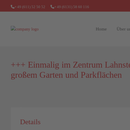
+
49 (611) 52 50 52
+
49 (6131) 58 60 116
Home
Über u
+++ Einmalig im Zentrum Lahnste
großem Garten und Parkflächen
Details