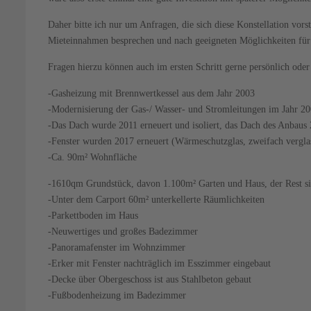
Daher bitte ich nur um Anfragen, die sich diese Konstellation vors
Mieteinnahmen besprechen und nach geeigneten Möglichkeiten für 
Fragen hierzu können auch im ersten Schritt gerne persönlich oder
-Gasheizung mit Brennwertkessel aus dem Jahr 2003
-Modernisierung der Gas-/ Wasser- und Stromleitungen im Jahr 2
-Das Dach wurde 2011 erneuert und isoliert, das Dach des Anbaus 
-Fenster wurden 2017 erneuert (Wärmeschutzglas, zweifach vergla
-Ca. 90m² Wohnfläche
-1610qm Grundstück, davon 1.100m² Garten und Haus, der Rest si
-Unter dem Carport 60m² unterkellerte Räumlichkeiten
-Parkettboden im Haus
-Neuwertiges und großes Badezimmer
-Panoramafenster im Wohnzimmer
-Erker mit Fenster nachträglich im Esszimmer eingebaut
-Decke über Obergeschoss ist aus Stahlbeton gebaut
-Fußbodenheizung im Badezimmer