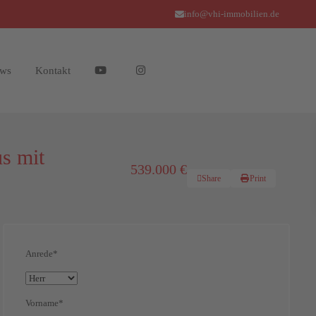
info@vhi-immobilien.de
ws
Kontakt
s mit
539.000 €
Share
Print
Anrede*
Vorname*