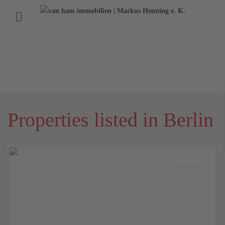
+
49 (611) 52 50 52
+
49 (6131) 58 60 116
info@vhi-immobilien.de
Properties listed in Berlin
Berlin
Verkauft