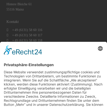
Hintere Bleiche 61
55116 Mainz
Kontakt
+
49 (6131) 58 60 116
+
49 (6131) 58 60 117
+
49 (6131) 58 60 118
mainz@vhi-immobilien.de
Exklusiver Vertragspartner des DEHOGA Hessen e.V.