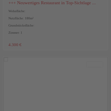
+++ Neuwertiges Restaurant in Top-Sichtlage ...
Wohnfläche:
Nutzfläche: 180m²
Grundstücksfläche:
Zimmer: 1
Mainz
,
4.300 €
Mainz-
Bretzenheim
Vermietet