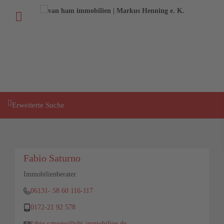
+
49 (611) 52 50 52
+
49 (6131) 58 60 116
info@vhi-immobilien.de
Erweiterte Suche
Fabio Saturno
Immobilienberater
06131- 58 60 116-117
0172-21 92 578
fabio.saturno@vhi-immobilien.de