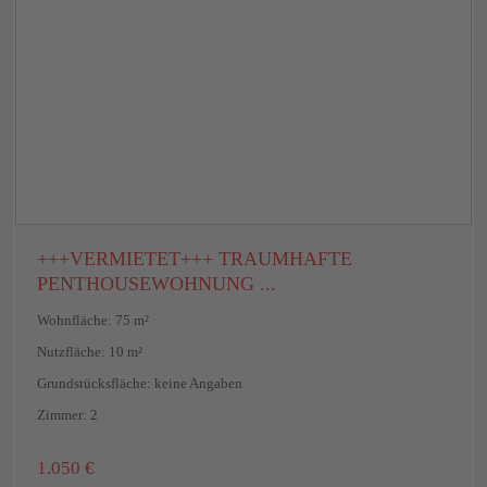
+++VERMIETET+++ TRAUMHAFTE
PENTHOUSEWOHNUNG ...
Wohnfläche: 75 m²
Nutzfläche: 10 m²
Grundstücksfläche: keine Angaben
Zimmer: 2
Mainz
,
1.050 €
Mainz-