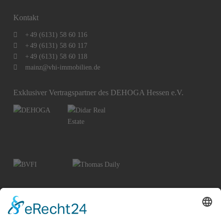
Kontakt
+
49 (6131) 58 60 116
+
49 (6131) 58 60 117
+
49 (6131) 58 60 118
mainz@vhi-immobilien.de
Exklusiver Vertragspartner des DEHOGA Hessen e.V.