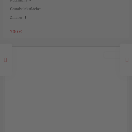
Nutzfläche: -
Grundstücksfläche: -
Zimmer: 1
Darmstadt-
700 €
Mitte
,
Darmstadt
Verkauft