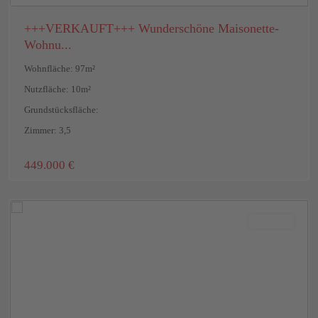
+++VERKAUFT+++ Wunderschöne Maisonette-
Wohnu...
Wohnfläche: 97m²
Nutzfläche: 10m²
Grundstücksfläche:
Zimmer: 3,5
449.000 €
Breckenheim
,
Wiesbaden
Vermietet