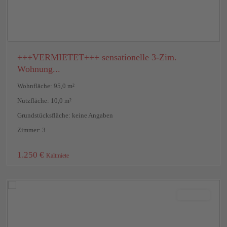
+++VERMIETET+++ sensationelle 3-Zim.
Wohnung...
Wohnfläche: 95,0 m²
Nutzfläche: 10,0 m²
Grundstücksfläche: keine Angaben
Zimmer: 3
Mainz
,
1.250 €
Kaltmiete
Mainz-
Bretzenheim
Vermietet