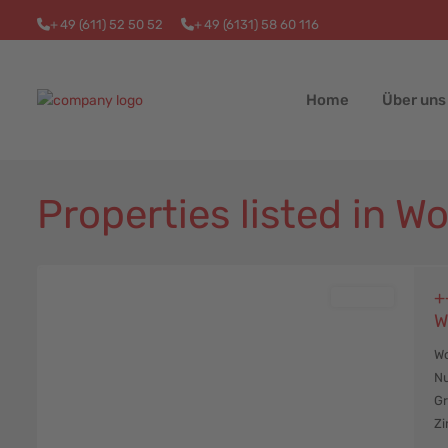
+
49 (611) 52 50 52
+
49 (6131) 58 60 116
Home
Über uns
Properties listed in W
Worms
,
10
Worms
+
Verkauft
W
Wo
Nu
Gr
Zi