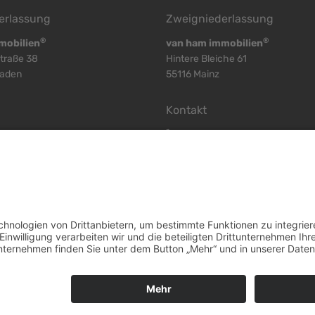
erlassung
Zweigniederlassung
®
®
mobilien
van ham immobilien
traße 38
Hintere Bleiche 61
baden
55116 Mainz
Kontakt
) 52 50 52
+
49 (6131) 58 60 116
) 52 50 53
+
49 (6131) 58 60 117
) 52 50 51
+
49 (6131) 58 60 118
-immobilien.de
mainz@vhi-immobilien.de
Widerrufsbelehrung Wies