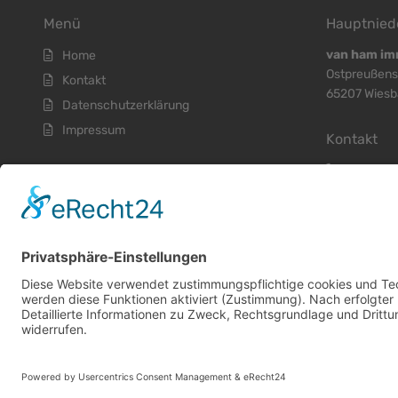
Menü
Hauptnied
van ham im
Home
Ostpreußens
Kontakt
65207 Wies
Datenschutzerklärung
Impressum
Kontakt
+
49 (611
+
49 (611
+
49 (611
info@vhi
© 2026 Alle Rechte vorbehalten