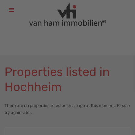
+
49 (611) 52 50 52
+
49 (6131) 58 60 116
info@vhi-immobilien.de
Properties listed in
Hochheim
There are no properties listed on this page at this moment. Please
try again later.