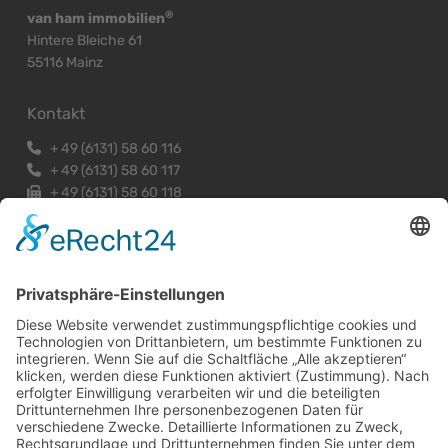
®
van ham immobilien
Hintere Bleiche 61
55116 Mainz
Kontakt
+
49 (6131) 58 60 116
+
49 (6131) 58 60 117
+
49 (6131) 58 60 118
mainz@vhi-immobilien.de
Exklusiver Vertragspartner des DEHOGA Hessen e.V.