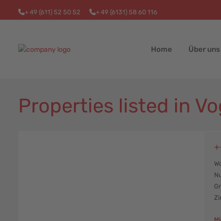
+
49 (611) 52 50 52
+
49 (6131) 58 60 116
Home
Über uns
Properties listed in V
Hessen
,
Vogelsberg
,
21
Schotten
+
Wo
Nu
Gr
Zi
Mi