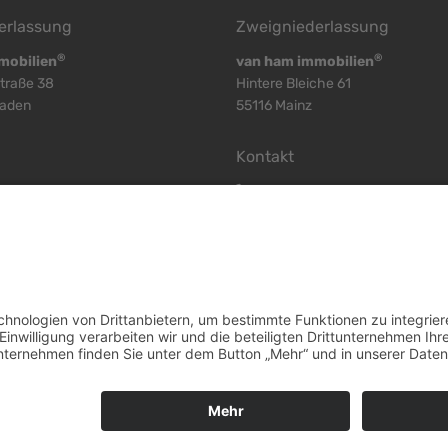
erlassung
Zweigniederlassung
®
®
mobilien
van ham immobilien
traße 38
Hintere Bleiche 61
baden
55116 Mainz
Kontakt
) 52 50 52
+
49 (6131) 58 60 116
) 52 50 53
+
49 (6131) 58 60 117
) 52 50 51
+
49 (6131) 58 60 118
-immobilien.de
mainz@vhi-immobilien.de
Widerrufsbelehrung Wies