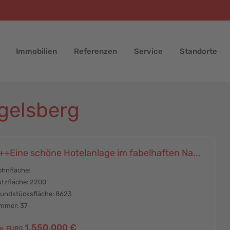
Immobilien
Referenzen
Service
Standorte
ogelsberg
++Eine schöne Hotelanlage im fabelhaften Na...
hnfläche:
tzfläche: 2200
undstücksfläche: 8623
mmer: 37
1.550.000 €
o. EURO