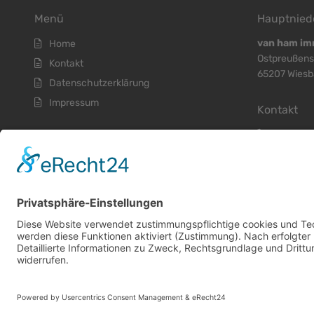
Menü
Hauptnied
van ham im
Home
Ostpreußens
Kontakt
65207 Wies
Datenschutzerklärung
Impressum
Kontakt
+
49 (611
+
49 (611
+
49 (611
info@vhi
© 2026 Alle Rechte vorbehalten