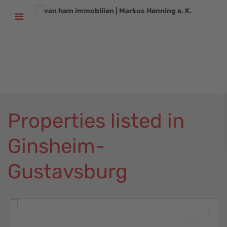
+
49 (611) 52 50 52
+
49 (6131) 58 60 116
info@vhi-immobilien.de
Properties listed in
Ginsheim-
Ginsheim-
Gustavsburg
Gustavsburg
,
Ginsheim-
Gustavsburg
Verkauft