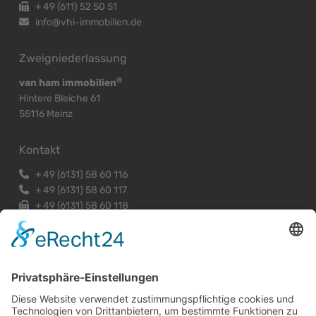
+
49 (611) 52 50 51
info@vhi-immobilien.de
Zweigniederlassung
®
van ham immobilien
Hintere Bleiche 61
55116 Mainz
Kontakt
+
49 (6131) 58 60 116
+
49 (6131) 58 60 117
+
49 (6131) 58 60 118
mainz@vhi-immobilien.de
Exklusiver Vertragspartner des DEHOGA Hessen e.V.