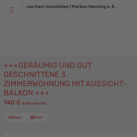
+
49 (611) 52 50 52
+
49 (6131) 58 60 116
info@vhi-immobilien.de
+++GERÄUMIG UND GUT
GESCHNITTENE 3
ZIMMERWOHNUNG MIT AUSSICHT-
BALKON +++
740 €
Kaltmiete mtl.
Share
Print
Vermietet