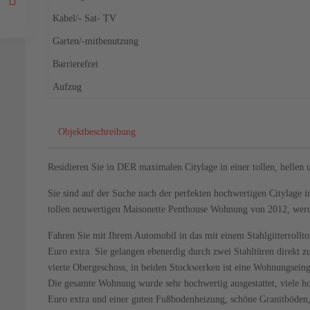
Kabel/- Sat- TV
Garten/-mitbenutzung
Barrierefrei
Aufzug
Objektbeschreibung
Residieren Sie in DER maximalen Citylage in einer tollen, helle
Sie sind auf der Suche nach der perfekten hochwertigen Citylage 
tollen neuwertigen Maisonette Penthouse Wohnung von 2012, werd
Fahren Sie mit Ihrem Automobil in das mit einem Stahlgitterrolltor
Euro extra. Sie gelangen ebenerdig durch zwei Stahltüren direkt z
vierte Obergeschoss, in beiden Stockwerken ist eine Wohnungsein
Die gesamte Wohnung wurde sehr hochwertig ausgestattet, viele ho
Euro extra und einer guten Fußbodenheizung, schöne Granitböden