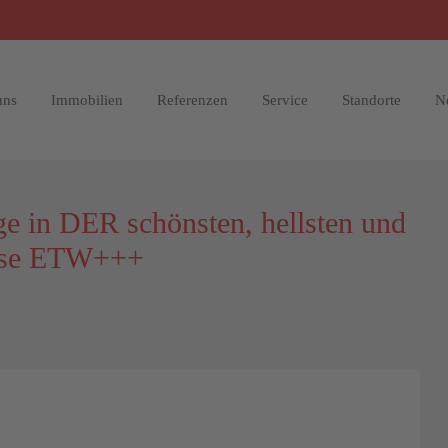
uns
Immobilien
Referenzen
Service
Standorte
N
e in DER schönsten, hellsten und
ouse ETW+++