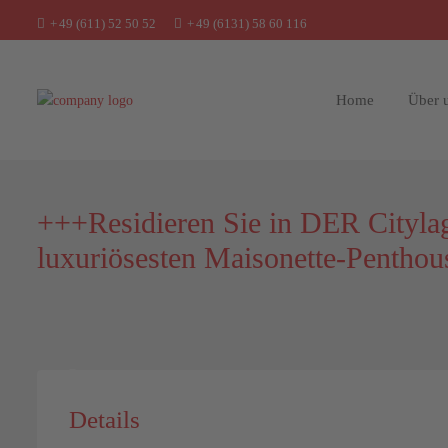
+
49 (611) 52 50 52
+
49 (6131) 58 60 116
Home
Über 
+++Residieren Sie in DER Citylag
luxuriösesten Maisonette-Penth
Details