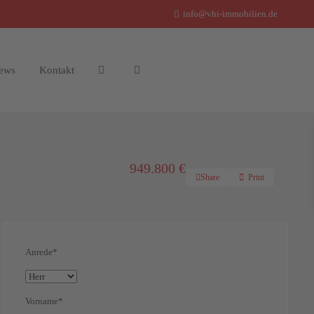
info@vhi-immobilien.de
ews
Kontakt
949.800 €
Share
Print
Anrede*
Vorname*