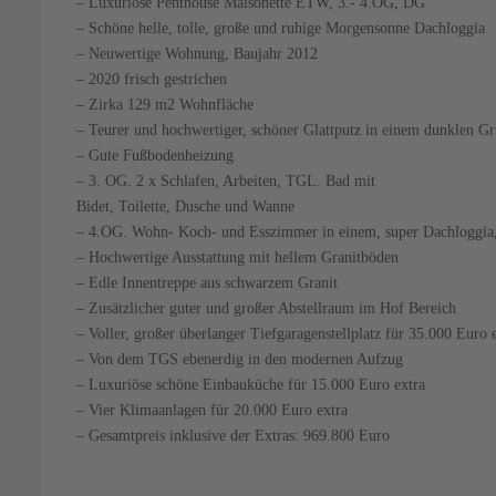
– Luxuriöse Penthouse Maisonette ETW, 3.- 4.OG, DG
– Schöne helle, tolle, große und ruhige Morgensonne Dachloggia
– Neuwertige Wohnung, Baujahr 2012
– 2020 frisch gestrichen
– Zirka 129 m2 Wohnfläche
– Teurer und hochwertiger, schöner Glattputz in einem dunklen G
– Gute Fußbodenheizung
– 3. OG. 2 x Schlafen, Arbeiten, TGL. Bad mit
Bidet, Toilette, Dusche und Wanne
– 4.OG. Wohn- Koch- und Esszimmer in einem, super Dachloggia
– Hochwertige Ausstattung mit hellem Granitböden
– Edle Innentreppe aus schwarzem Granit
– Zusätzlicher guter und großer Abstellraum im Hof Bereich
– Voller, großer überlanger Tiefgaragenstellplatz für 35.000 Euro 
– Von dem TGS ebenerdig in den modernen Aufzug
– Luxuriöse schöne Einbauküche für 15.000 Euro extra
– Vier Klimaanlagen für 20.000 Euro extra
– Gesamtpreis inklusive der Extras: 969.800 Euro