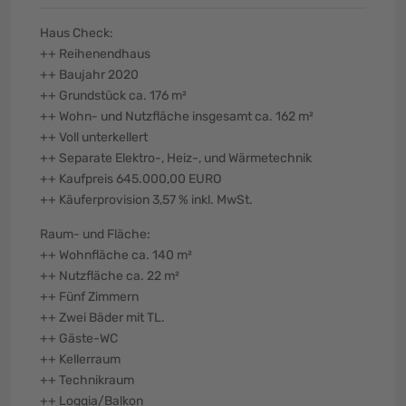
Haus Check:
++ Reihenendhaus
++ Baujahr 2020
++ Grundstück ca. 176 m²
++ Wohn- und Nutzfläche insgesamt ca. 162 m²
++ Voll unterkellert
++ Separate Elektro-, Heiz-, und Wärmetechnik
++ Kaufpreis 645.000,00 EURO
++ Käuferprovision 3,57 % inkl. MwSt.
Raum- und Fläche:
++ Wohnfläche ca. 140 m²
++ Nutzfläche ca. 22 m²
++ Fünf Zimmern
++ Zwei Bäder mit TL.
++ Gäste-WC
++ Kellerraum
++ Technikraum
++ Loggia/Balkon