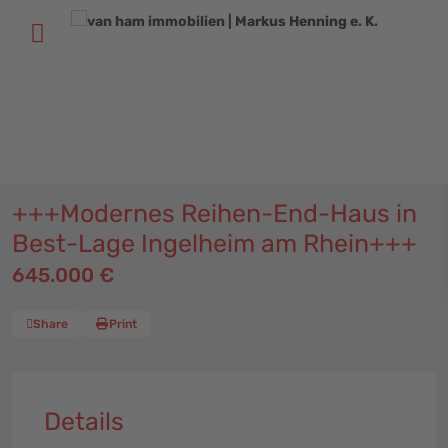
+
49 (611) 52 50 52
+
49 (6131) 58 60 116
info@vhi-immobilien.de
+++Modernes Reihen-End-Haus in
Best-Lage Ingelheim am Rhein+++
645.000 €
Share
Print
Details