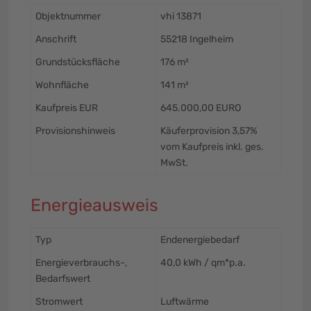
Objektnummer
vhi 13871
Anschrift
55218 Ingelheim
Grundstücksfläche
176 m²
Wohnfläche
141 m²
Kaufpreis EUR
645.000,00 EURO
Provisionshinweis
Käuferprovision 3,57%
vom Kaufpreis inkl. ges.
MwSt.
Energieausweis
Typ
Endenergiebedarf
Energieverbrauchs-,
40,0 kWh / qm*p.a.
Bedarfswert
Stromwert
Luftwärme