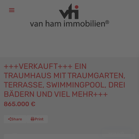
+
49 (611) 52 50 52
+
49 (6131) 58 60 116
info@vhi-immobilien.de
+++VERKAUFT+++ EIN
TRAUMHAUS MIT TRAUMGARTEN,
TERRASSE, SWIMMINGPOOL, DREI
BÄDERN UND VIEL MEHR+++
865.000 €
Share
Print
Verkauft