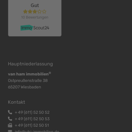
Hauptniederlassung
®
van ham immobilien
Ostpreußenstraße 38
65207 Wiesbaden
Kontakt
+
49 (611) 52 50 52
+
49 (611) 52 50 53
+
49 (611) 52 50 51
info@vhi-immobilien.de