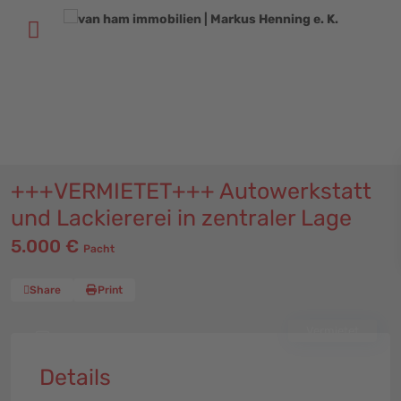
+
49 (611) 52 50 52
+
49 (6131) 58 60 116
info@vhi-immobilien.de
+++VERMIETET+++ Autowerkstatt
und Lackiererei in zentraler Lage
5.000 €
Pacht
Werkstatt Hof
Share
Print
Vermietet
Details