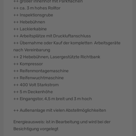
++ großer Innenhof mit Parkflächen
++ ca. 3 m hohes Rolltor
++ Inspektionsgrube
++ Hebebühnen
++ Lackierkabine
++ Arbeitsplätze mit Druckluftanschluss
++ Übernahme oder Kauf der kompletten Arbeitsgeräte
nach Vereinbarung
++ 2 Hebebühnen, Lasergestützte Richtbank
++ Kompressor
++ Reifenmontagemaschine
++ Reifenwuchtmaschine
++ 400 Volt Starkstrom
++ 5 m Deckenhöhe
++ Eingangstor, 4,5 m breit und 3 m hoch
++ Außenanlage mit vielen Abstellmöglichkeiten
Energieausweis: ist in Bearbeitung und wird bei der
Besichtigung vorgelegt